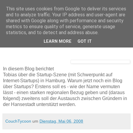
This site uses cookies from Google to deliver its services
and to analyze traffic. Your IP address and user-agent are
shared with Google along with performance and security
Dienstag, 6. Mai 2008
metrics to ensure quality of service, generate usage
hamburg-startups.de - das startup Blog
statistics, and to detect and address abuse.
mit Hamburg Schwerpunkt
LEARN MORE
GOT IT
In diesem Blog berichtet
Tobias über die Startup-Szene (mit Schwerpunkt auf
Internet-Startups) in Hamburg. Warum jetzt noch ein Blog
über Startups? Erstens soll es - wie der Name vermuten
lässt - einen starken regionalen Bezug geben und (daraus
folgend) zweitens soll der Austausch zwischen Gründern in
der Hansestadt unterstützt werden.
CouchTycoon
um
Dienstag, Mai 06, 2008