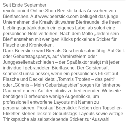
Seit Ende September
revolutioniert Online-Shop Beerstickr das Aussehen von
Bierflaschen. Auf www.beerstickr.com beflügelt das junge
Unternehmen die Kreativität wahrer Bierfreunde, die ihrem
Lieblingsgetränk durch ein eigenes Label ab sofort eine
persönliche Note verleihen. Nach dem Motto „Jedem sein
Bier“ entstehen mit wenigen Klicks prickelnde Sticker für
Flasche und Kronkorken.
Dank Beerstickr wird Bier als Geschenk salonfähig: Auf Grill-
oder Geburtstagspartys, auf Vereinsfeiern oder
Junggesellenabschieden – der Spaßfaktor steigt mit jeder
individuell gebrandeten Bierflasche. Der Gerstensaft
schmeckt umso besser, wenn ein persönliches Etikett auf
Flasche und Deckel klebt. „Tommis Tropfen – das perlt!“
oder „Günnis – Mein Geburtstagsbier“ sorgen für feinherbe
Gaumenfreuden. Auf der intuitiv zu bedienenden Webseite
benötigen Bierfreunde wenige Augenblicke, um
professionell entworfene Layouts mit Namen zu
personalisieren. Prost auf Beerstickr: Neben den Topseller-
Etiketten stehen leckere Geburtstags-Layouts sowie witzige
Trinksprüche als selbstklebende Sticker zur Auswahl.