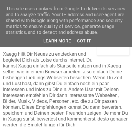
This site uses cookies from Google to deliver its services
and to analyze traffic. Your IP address and user-agent are
shared with Google along with performance and security
Freitag, 31. Oktober 2008
metrics to ensure quality of service, generate usage
xaegg.com
statistics, and to detect and address abuse.
LEARN MORE
GOT IT
Xaegg hilft Dir Neues zu entdecken und
begleitet Dich als Lotse durchs Internet. Du
kannst Xaegg einfach als Startseite nutzen und in Xaegg
selber wie in einem Browser arbeiten, also einfach Deine
bisherigen Lieblings Webseiten besuchen. Wenn Du Zeit
und Lust hast, dann gibst Du einfach noch ein paar
Interessen und Infos zu Dir ein. Andere User mit Deinen
Interessen empfehlen Dir dann interessante Webseiten,
Bilder, Musik, Videos, Personen, etc. die zu Dir passen
könnten. Diese Empfehlungen kannst Du dann bewerten,
speichern und Deinen besten Freunden zeigen. Je mehr Du
in Xaegg surfst, bewertest und kommentierst, desto genauer
werden die Empfehlungen für Dich.