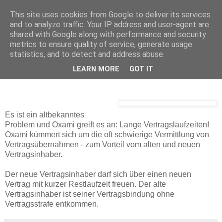
This site uses cookies from Google to deliver its services
and to analyze traffic. Your IP address and user-agent are
shared with Google along with performance and security
Dienstag, 10. Juni 2008
metrics to ensure quality of service, generate usage
oxami.com - Handelsplattform für
statistics, and to detect and address abuse.
Verträge
LEARN MORE
GOT IT
Es ist ein altbekanntes
Problem und Oxami greift es an: Lange Vertragslaufzeiten!
Oxami kümmert sich um die oft schwierige Vermittlung von
Vertragsübernahmen - zum Vorteil vom alten und neuen
Vertragsinhaber.
Der neue Vertragsinhaber darf sich über einen neuen
Vertrag mit kurzer Restlaufzeit freuen. Der alte
Vertragsinhaber ist seiner Vertragsbindung ohne
Vertragsstrafe entkommen.