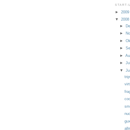
START-
►
200
▼
200
►
D
►
N
►
Ok
►
Se
►
Au
►
Ju
▼
Ju
tri
vir
fra
cod
sm
nuo
gux
all