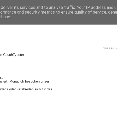
deliver its services and to analyze traffic. Your IP address and 
formance and security metrics to ensure quality of service, gen
abuse.
WERBU
von
CouchTycoon
s.
duziert. Monatlich besuchen unser
ideos oder verabreden sich für das