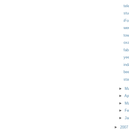
tel
stu
iFo
wer
tow
oxa
fab
yee
ind
bee
sta
►
M
►
Ap
►
M
►
Fe
►
Ja
►
200