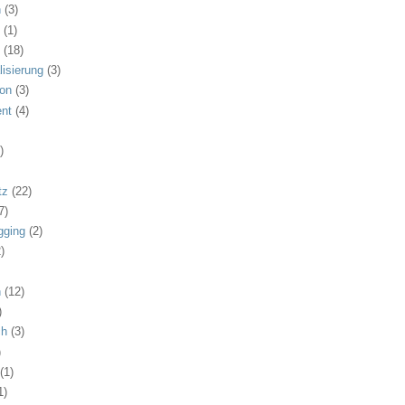
n
(3)
t
(1)
g
(18)
lisierung
(3)
ion
(3)
ent
(4)
)
tz
(22)
7)
gging
(2)
2)
n
(12)
)
ch
(3)
)
(1)
1)