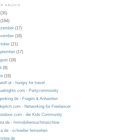
UP ARCHIV
9
(35)
8
(184)
ezember
(17)
ovember
(18)
tober
(21)
ptember
(17)
gust
(18)
li
(9)
ni
(19)
pwolf.at - hungry for travel
tualnights.com - Partycommunity
genking.de - Fragen & Antworten
epitch.com - Networking für Freelancer
oodoos.com - die Kids Community
ra.de - Immobiliensuchmaschine
a.de - schneller fernsehen
mytea.de