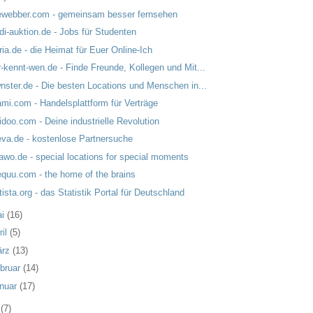
ewebber.com - gemeinsam besser fernsehen
di-auktion.de - Jobs für Studenten
ria.de - die Heimat für Euer Online-Ich
-kennt-wen.de - Finde Freunde, Kollegen und Mit...
nster.de - Die besten Locations und Menschen in...
mi.com - Handelsplattform für Verträge
idoo.com - Deine industrielle Revolution
va.de - kostenlose Partnersuche
awo.de - special locations for special moments
quu.com - the home of the brains
tista.org - das Statistik Portal für Deutschland
ai
(16)
ril
(5)
ärz
(13)
bruar
(14)
nuar
(17)
7
(7)