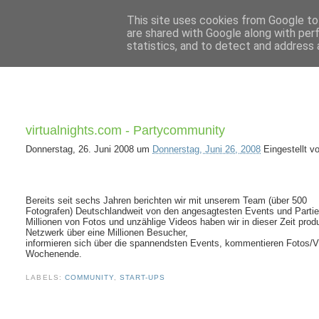
This site uses cookies from Google to 
are shared with Google along with per
statistics, and to detect and address 
virtualnights.com - Partycommunity
Donnerstag, 26. Juni 2008
um
Donnerstag, Juni 26, 2008
Eingestellt 
Bereits seit sechs Jahren berichten wir mit unserem Team (über 500
Fotografen) Deutschlandweit von den angesagtesten Events und Partie
Millionen von Fotos und unzählige Videos haben wir in dieser Zeit pro
Netzwerk über eine Millionen Besucher,
informieren sich über die spannendsten Events, kommentieren Fotos/V
Wochenende.
LABELS:
COMMUNITY
,
START-UPS