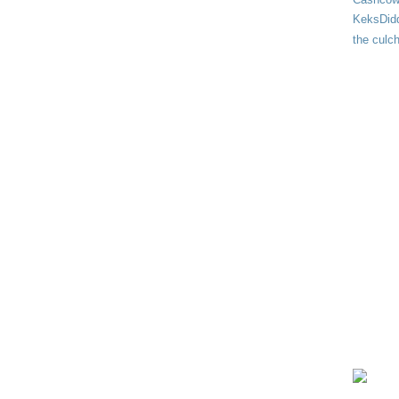
KeksDid
the culch