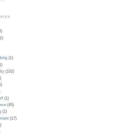
RIEN
0)
(2)
king
(1)
1)
ty
(102)
)
5)
)
rf
(1)
rce
(45)
g
(1)
nment
(17)
)
)