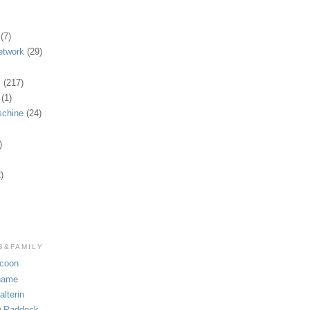
)
(7)
etwork
(29)
s
(217)
(1)
chine
(24)
)
2)
S&FAMILY
coon
name
alterin
 Paddock