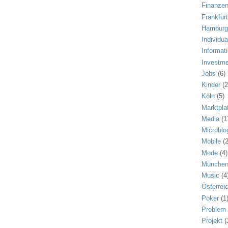
Finanze
Frankfur
Hambur
Individua
Informat
Investm
Jobs
(6)
Kinder
(2
Köln
(5)
Marktpla
Media
(1
Microblo
Mobile
(
Mode
(4)
Münche
Music
(4
Österrei
Poker
(1
Problem
Projekt
(