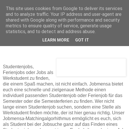
This site uses cookies from Google to deliver its services
and to analyze traffic. Your IP address and user-agent are
shared with Google along with performance and security
Mittwoch, 5. November 2008
metrics to ensure quality of service, generate usage
jobmensa.de - Studentenjobs nach
statistics, and to detect and address abuse.
deinem Geschmack
LEARN MORE
GOT IT
Studentenjobs,
Ferienjobs oder Jobs als
Werkstudent zu finden,
die einem Spaß machen, ist nicht einfach. Jobmensa bietet
euch eine schnelle und zielgenaue Methode einen
individuell passenden Studentenjob oder Ferienjob für das
Semester oder die Semesterferien zu finden. Wer nicht
lange einen Studentenjob suchen, sondern eine Stelle als
Werkstudent finden möchte, der ist hier genau richtig. Unser
Jobmensa-Matchingalgorhithmus ermöglicht es euch, sich
als Student bei der Jobsuche ganz auf das Finden eines