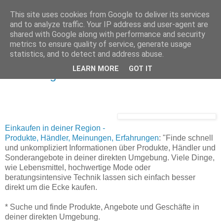
This site uses cookies from Google to deliver its services
and to analyze traffic. Your IP address and user-agent are
shared with Google along with performance and security
Donnerstag, 27. März 2008
metrics to ensure quality of service, generate usage
marktjagd.de - Einkaufen in deiner
statistics, and to detect and address abuse.
Region - Produkte, Händler, Meinungen,
LEARN MORE
GOT IT
Erfahrungen
Einkaufen in deiner Region -
Produkte, Händler, Meinungen, Erfahrungen
: "Finde schnell
und unkompliziert Informationen über Produkte, Händler und
Sonderangebote in deiner direkten Umgebung. Viele Dinge,
wie Lebensmittel, hochwertige Mode oder
beratungsintensive Technik lassen sich einfach besser
direkt um die Ecke kaufen.
* Suche und finde Produkte, Angebote und Geschäfte in
deiner direkten Umgebung.